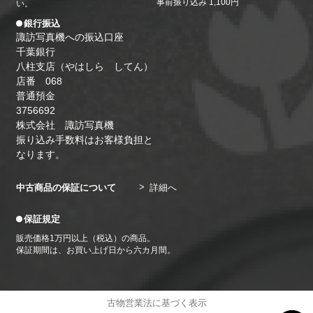
（木）・8日（月）・13日（土）・15日（月）・19
事前振り込み 1,100円
い。
日（金）・22日（月）・26日（金）・29日（月）
銀行振込
諏訪写真機への振込口座
千葉銀行
八柱支店（やはしら してん）
店番 068
普通預金
3756692
株式会社 諏訪写真機
振り込み手数料はお客様負担と
なります。
中古商品の保証について
詳細へ
保証規定
販売価格1万円以上（税込）の商品。
保証期間は、お買い上げ日から六カ月間。
古物営業法に基づく表示