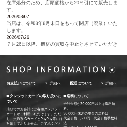
在庫処分のため、店頭価格から20％引にて販売しま
す。
2026/08/07
当店は、令和8年8月末日をもって閉店（廃業）いた
します。
2026/07/26
７月26日以降、機材の買取を中止とさせていただき
ます。
2026/07/22
8月の休業日のお知らせ。8月3日（月）・７日
（金）・10日（月）・14日（金）・17日（月）・21
日（金）・24日（月）・28日（金）・31日（金）
お支払いについて
詳細へ
配送について
詳細へ
2026/06/20
7月の休業日のお知らせ。7月3日（金）・6日
クレジットカードの取り扱いに
送料について
（月）・10日（金）・13日（月）・17日（金）・20
ついて
合計金額が30,000円以上は送料無
日（月）・24日（金）・27日（月）・31日（金）
料。
店頭でのお会計には各種クレジット
2026/05/26
30,000円未満の場合の送料は
カードがご利用いただけます。ただ
代金引換 1,600円 代金引換手数料
し、交通系ICカードとPayPay等には
6月の休業日のお知らせ。6月1日（月）・4日
込
対応しておりません。ご了承くださ