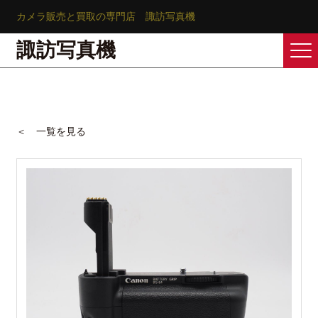
カメラ販売と買取の専門店 諏訪写真機
諏訪写真機
＜ 一覧を見る