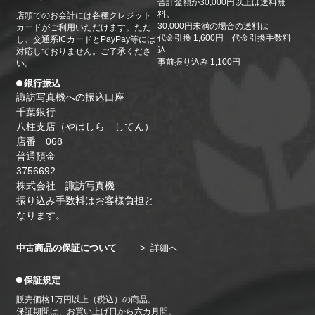
合計金額が30,000円以上は送料無
日（月）・24日（金）・27日（月）・31日（金）
料。
店頭でのお会計には各種クレジット
2026/05/26
30,000円未満の場合の送料は
カードがご利用いただけます。ただ
代金引換 1,600円 代金引換手数料
し、交通系ICカードとPayPay等には
6月の休業日のお知らせ。6月1日（月）・4日
込
対応しておりません。ご了承くださ
（木）・8日（月）・13日（土）・15日（月）・19
事前振り込み 1,100円
い。
日（金）・22日（月）・26日（金）・29日（月）
銀行振込
諏訪写真機への振込口座
千葉銀行
八柱支店（やはしら してん）
店番 068
普通預金
3756692
株式会社 諏訪写真機
振り込み手数料はお客様負担と
なります。
中古商品の保証について
詳細へ
保証規定
販売価格1万円以上（税込）の商品。
保証期間は、お買い上げ日から六カ月間。