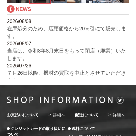
NEWS
2026/08/08
在庫処分のため、店頭価格から20％引にて販売しま
す。
2026/08/07
当店は、令和8年8月末日をもって閉店（廃業）いた
します。
2026/07/26
７月26日以降、機材の買取を中止とさせていただき
ます。
2026/07/22
8月の休業日のお知らせ。8月3日（月）・７日
（金）・10日（月）・14日（金）・17日（月）・21
日（金）・24日（月）・28日（金）・31日（金）
お支払いについて
詳細へ
配送について
詳細へ
2026/06/20
7月の休業日のお知らせ。7月3日（金）・6日
クレジットカードの取り扱いに
送料について
（月）・10日（金）・13日（月）・17日（金）・20
ついて