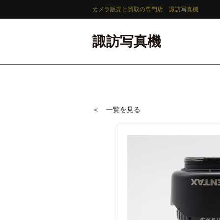
カメラ販売と買取の専門店 諏訪写真機
諏訪写真機
＜ 一覧を見る