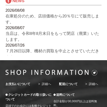
NEWS
2026/08/08
在庫処分のため、店頭価格から20％引にて販売しま
す。
2026/08/07
当店は、令和8年8月末日をもって閉店（廃業）いた
します。
2026/07/26
７月26日以降、機材の買取を中止とさせていただき
ます。
2026/07/22
8月の休業日のお知らせ。8月3日（月）・７日
（金）・10日（月）・14日（金）・17日（月）・21
日（金）・24日（月）・28日（金）・31日（金）
お支払いについて
詳細へ
配送について
詳細へ
2026/06/20
7月の休業日のお知らせ。7月3日（金）・6日
クレジットカードの取り扱いに
送料について
（月）・10日（金）・13日（月）・17日（金）・20
ついて
合計金額が30,000円以上は送料無
日（月）・24日（金）・27日（月）・31日（金）
料。
店頭でのお会計には各種クレジット