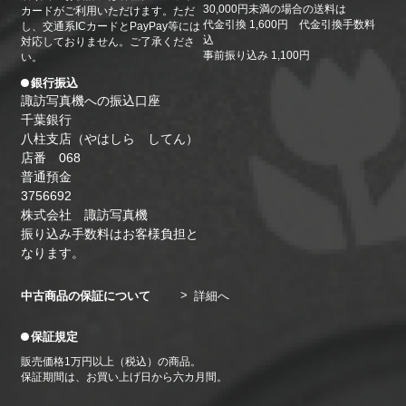
2026/05/26
30,000円未満の場合の送料は
カードがご利用いただけます。ただ
代金引換 1,600円 代金引換手数料
し、交通系ICカードとPayPay等には
6月の休業日のお知らせ。6月1日（月）・4日
込
対応しておりません。ご了承くださ
（木）・8日（月）・13日（土）・15日（月）・19
事前振り込み 1,100円
い。
日（金）・22日（月）・26日（金）・29日（月）
銀行振込
諏訪写真機への振込口座
千葉銀行
八柱支店（やはしら してん）
店番 068
普通預金
3756692
株式会社 諏訪写真機
振り込み手数料はお客様負担と
なります。
中古商品の保証について
詳細へ
保証規定
販売価格1万円以上（税込）の商品。
保証期間は、お買い上げ日から六カ月間。