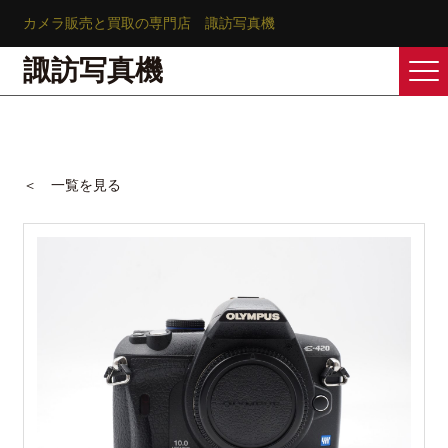
カメラ販売と買取の専門店 諏訪写真機
諏訪写真機
＜ 一覧を見る