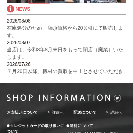
NEWS
2026/08/08
在庫処分のため、店頭価格から20％引にて販売しま
す。
2026/08/07
当店は、令和8年8月末日をもって閉店（廃業）いた
します。
2026/07/26
７月26日以降、機材の買取を中止とさせていただき
ます。
2026/07/22
8月の休業日のお知らせ。8月3日（月）・７日
（金）・10日（月）・14日（金）・17日（月）・21
日（金）・24日（月）・28日（金）・31日（金）
お支払いについて
詳細へ
配送について
詳細へ
2026/06/20
7月の休業日のお知らせ。7月3日（金）・6日
クレジットカードの取り扱いに
送料について
（月）・10日（金）・13日（月）・17日（金）・20
ついて