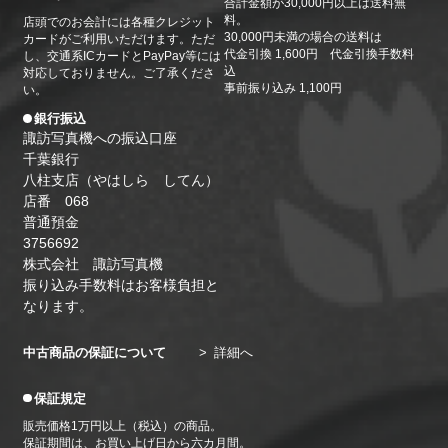
合計金額が30,000円以上は送料無
日（月）・24日（金）・27日（月）・31日（金）
料。
店頭でのお会計には各種クレジット
2026/05/26
30,000円未満の場合の送料は
カードがご利用いただけます。ただ
代金引換 1,600円 代金引換手数料
し、交通系ICカードとPayPay等には
6月の休業日のお知らせ。6月1日（月）・4日
込
対応しておりません。ご了承くださ
（木）・8日（月）・13日（土）・15日（月）・19
事前振り込み 1,100円
い。
日（金）・22日（月）・26日（金）・29日（月）
銀行振込
諏訪写真機への振込口座
千葉銀行
八柱支店（やはしら してん）
店番 068
普通預金
3756692
株式会社 諏訪写真機
振り込み手数料はお客様負担と
なります。
中古商品の保証について
詳細へ
保証規定
販売価格1万円以上（税込）の商品。
保証期間は、お買い上げ日から六カ月間。