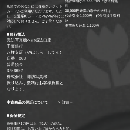
合計金額が30,000円以上は送料無
日（月）・24日（金）・27日（月）・31日（金）
料。
店頭でのお会計には各種クレジット
2026/05/26
30,000円未満の場合の送料は
カードがご利用いただけます。ただ
代金引換 1,600円 代金引換手数料
し、交通系ICカードとPayPay等には
6月の休業日のお知らせ。6月1日（月）・4日
込
対応しておりません。ご了承くださ
（木）・8日（月）・13日（土）・15日（月）・19
事前振り込み 1,100円
い。
日（金）・22日（月）・26日（金）・29日（月）
銀行振込
諏訪写真機への振込口座
千葉銀行
八柱支店（やはしら してん）
店番 068
普通預金
3756692
株式会社 諏訪写真機
振り込み手数料はお客様負担と
なります。
中古商品の保証について
詳細へ
保証規定
販売価格1万円以上（税込）の商品。
保証期間は、お買い上げ日から六カ月間。