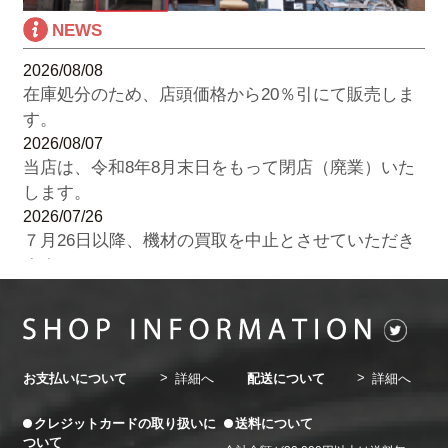
NEWS
2026/08/08
在庫処分のため、店頭価格から20％引にて販売しま
す。
2026/08/07
当店は、令和8年8月末日をもって閉店（廃業）いた
します。
2026/07/26
７月26日以降、機材の買取を中止とさせていただき
ます。
2026/07/22
8月の休業日のお知らせ。8月3日（月）・７日
（金）・10日（月）・14日（金）・17日（月）・21
日（金）・24日（月）・28日（金）・31日（金）
お支払いについて
詳細へ
配送について
詳細へ
2026/06/20
7月の休業日のお知らせ。7月3日（金）・6日
クレジットカードの取り扱いに
送料について
（月）・10日（金）・13日（月）・17日（金）・20
ついて